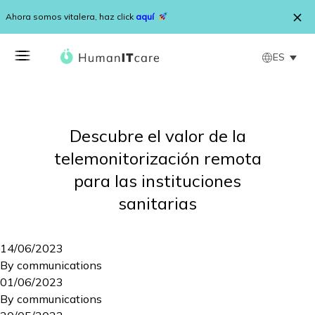
Saltar al contenido
Ahora somos vitalera, haz click
aquí
ES
Descubre el valor de la
telemonitorización remota
para las instituciones
sanitarias
14/06/2023
By
communications
01/06/2023
By
communications