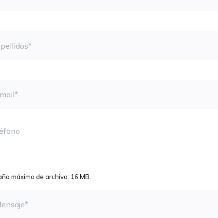
llidos
il
éfono
hivo
ño máximo de archivo: 16 MB.
saje