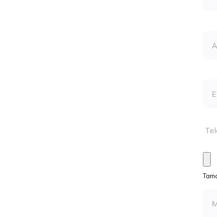
Ape
Ema
Tel
Arc
Tama
Men