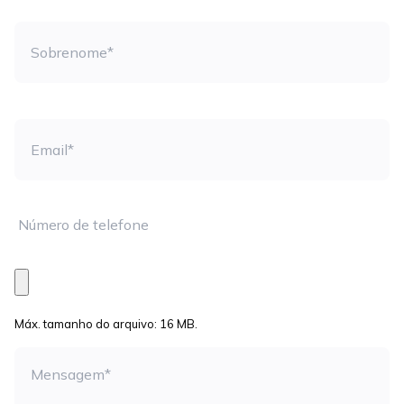
Apellidos
S
Email
Teléfono
Archivo
Máx. tamanho do arquivo: 16 MB.
Mensaje