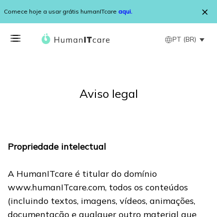
Pular para o conteúdo
Comece hoje a usar grátis humanITcare
aqui.
PT (BR)
Aviso legal
Propriedade intelectual
A HumanITcare é titular do domínio
www.humanITcare.com, todos os conteúdos
(incluindo textos, imagens, vídeos, animações,
documentação e qualquer outro material que