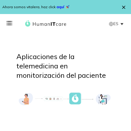
Saltar al contenido
Ahora somos vitalera, haz click
aquí
ES
Aplicaciones de la
telemedicina en
monitorización del paciente