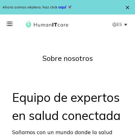
Saltar al contenido
Ahora somos vitalera, haz click
aquí
ES
Sobre nosotros
Equipo de expertos
en salud conectada
Soñamos con un mundo donde la salud