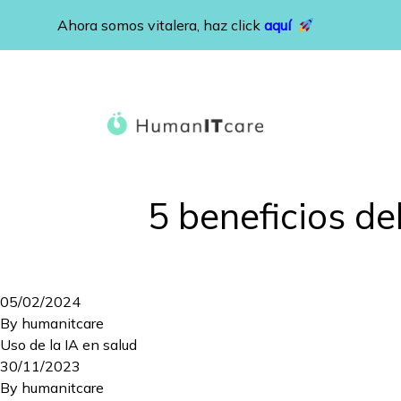
Saltar al contenido
Ahora somos vitalera, haz click
aquí
5 beneficios de
05/02/2024
By
humanitcare
Uso de la IA en salud
30/11/2023
By
humanitcare