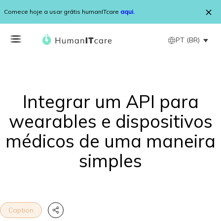
Pular para o conteúdo
Comece hoje a usar grátis humanITcare
aqui.
PT (BR)
Integrar um API para
wearables e dispositivos
médicos de uma maneira
simples
Caption